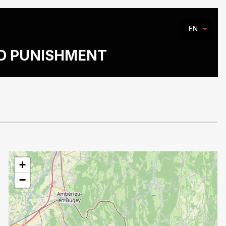
EN
ND PUNISHMENT
+
−