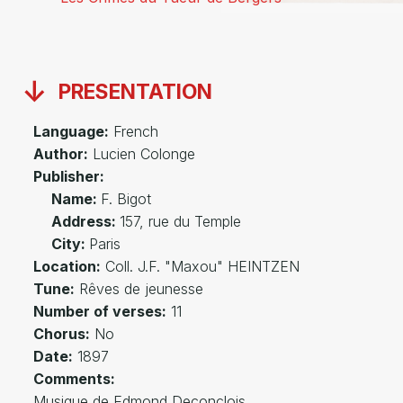
PRESENTATION
Language:
French
Author:
Lucien Colonge
Publisher:
Name:
F. Bigot
Address:
157, rue du Temple
City:
Paris
Location:
Coll. J.F. "Maxou" HEINTZEN
Tune:
Rêves de jeunesse
Number of verses:
11
Chorus:
No
Date:
1897
Comments:
Musique de Edmond Deconclois.