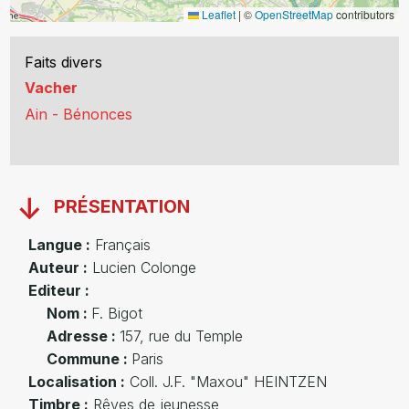
Leaflet
|
©
OpenStreetMap
contributors
Faits divers
Vacher
Ain - Bénonces
PRÉSENTATION
Langue :
Français
Auteur :
Lucien Colonge
Editeur :
Nom :
F. Bigot
Adresse :
157, rue du Temple
Commune :
Paris
Localisation :
Coll. J.F. "Maxou" HEINTZEN
Timbre :
Rêves de jeunesse