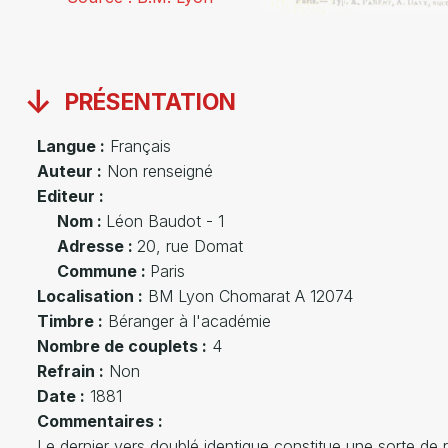
PRÉSENTATION
Langue :
Français
Auteur :
Non renseigné
Editeur :
Nom :
Léon Baudot - 1
Adresse :
20, rue Domat
Commune :
Paris
Localisation :
BM Lyon Chomarat A 12074
Timbre :
Béranger à l'académie
Nombre de couplets :
4
Refrain :
Non
Date :
1881
Commentaires :
Le dernier vers doublé identique constitue une sorte de r