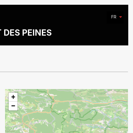
FR
T DES PEINES
+
−