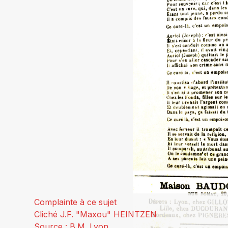
Complainte à ce sujet
Cliché J.F. "Maxou" HEINTZEN
Source : B.M. Lyon