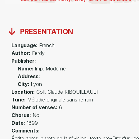
PRESENTATION
Language:
French
Author:
Ferdy
Publisher:
Name:
Imp. Moderne
Address:
City:
Lyon
Location:
Coll. Claude RIBOUILLAULT
Tune:
Mélodie originale sans refrain
Number of verses:
6
Chorus:
No
Date:
1899
Comments:
Écrite après le vote de la révision, texte pro-Dreyfus, ce 