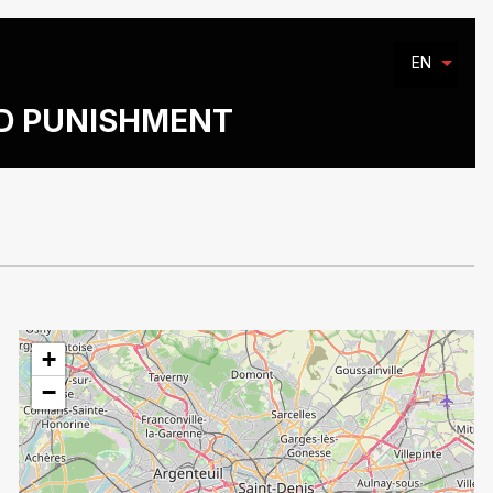
EN
ND PUNISHMENT
+
−