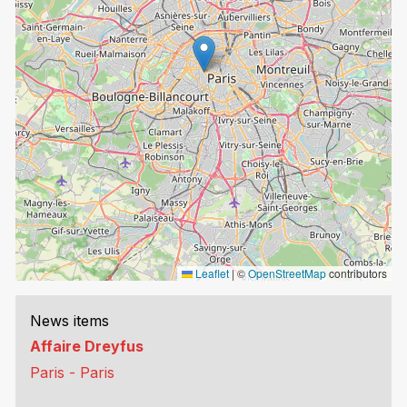
Leaflet
|
©
OpenStreetMap
contributors
News items
Affaire Dreyfus
Paris - Paris