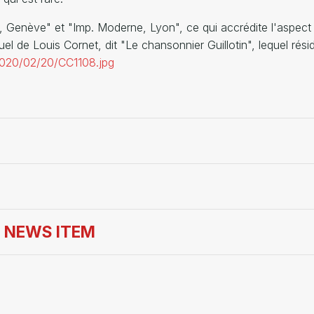
e, Genève" et "Imp. Moderne, Lyon", ce qui accrédite l'aspect f
l de Louis Cornet, dit "Le chansonnier Guillotin", lequel rési
/2020/02/20/CC1108.jpg
S NEWS ITEM