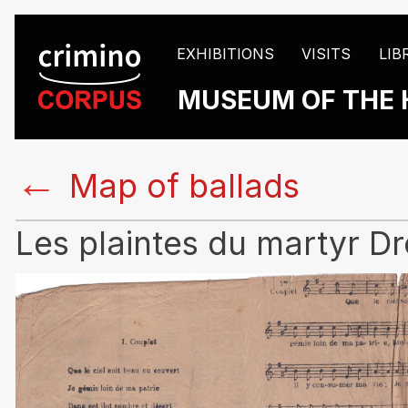
EXHIBITIONS
VISITS
LIB
MUSEUM OF THE 
←
Map of ballads
Les plaintes du martyr Dre